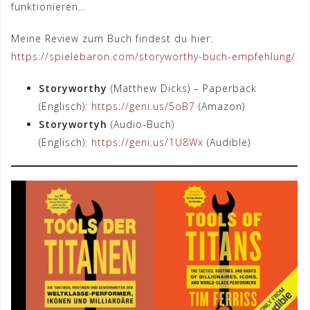
funktionieren…
Meine Review zum Buch findest du hier:
https://spielebaron.com/storyworthy-buch-empfehlung/
Storyworthy
(Matthew Dicks) – Paperback
(Englisch):
https://geni.us/5oB7
(Amazon)
Storywortyh
(Audio-Buch)
(Englisch):
https://geni.us/1U8Wx
(Audible)