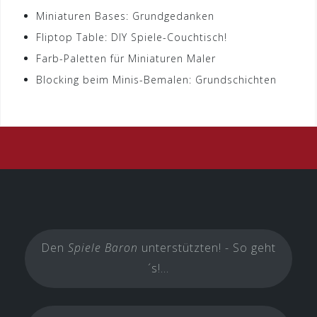
Miniaturen Bases: Grundgedanken
Fliptop Table: DIY Spiele-Couchtisch!
Farb-Paletten für Miniaturen Maler
Blocking beim Minis-Bemalen: Grundschichten
Den
Spiele Baron
unterstützten! - So geht
´s!...