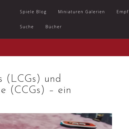
Spiele Blog
Miniaturen Galerien
Empf
Suche
Bücher
s (LCGs) und
le (CCGs) – ein