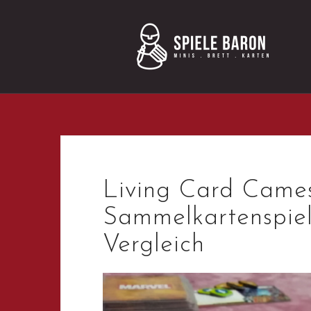
Skip
to
content
Living Card Came
Sammelkartenspie
Vergleich