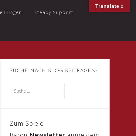
Translate »
ehlungen
Steady Support
SUCHE NACH BLOG-BEITRÄGEN:
Suche
nach:
Zum Spiele
Baron
Newsletter
anmelden: