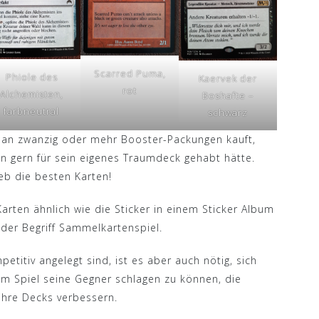
Scarred Puma,
Phiole des
Kaervek der
rot
Alchemisten,
Boshafte –
farbneutral
schwarz
man zwanzig oder mehr Booster-Packungen kauft,
n gern für sein eigenes Traumdeck gehabt hätte.
eb die besten Karten!
arten ähnlich wie die Sticker in einem Sticker Album
 der Begriff Sammelkartenspiel.
titiv angelegt sind, ist es aber auch nötig, sich
m Spiel seine Gegner schlagen zu können, die
 ihre Decks verbessern.