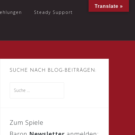
Translate »
ehlungen
Steady Support
SUCHE NACH BLOG-BEITRÄGEN:
Suche
nach:
Zum Spiele
Baron
Newsletter
anmelden: