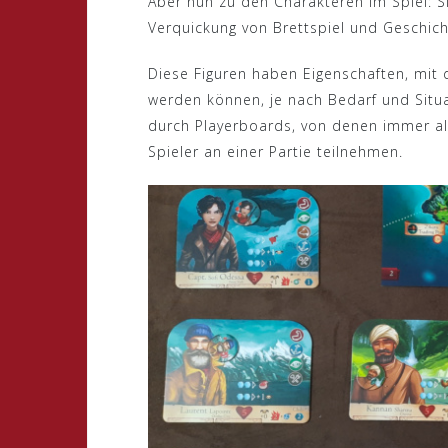
Aber nun zu den Charakteren im Spiel: S
Verquickung von Brettspiel und Geschicht
Diese Figuren haben Eigenschaften, mit d
werden können, je nach Bedarf und Situa
durch Playerboards, von denen immer alle
Spieler an einer Partie teilnehmen.