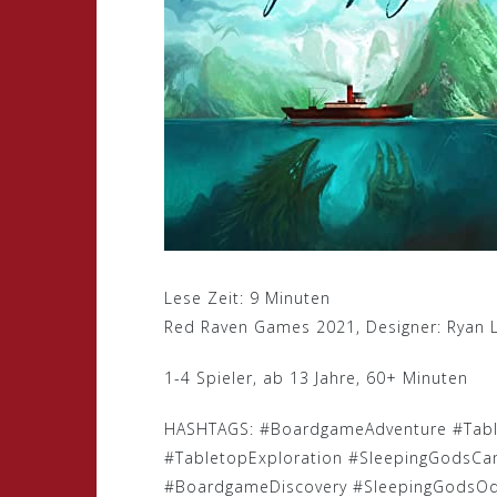
Lese Zeit:
9
Minuten
Red Raven Games 2021, Designer: Ryan 
1-4 Spieler, ab 13 Jahre, 60+ Minuten
HASHTAGS: #BoardgameAdventure #Tab
#TabletopExploration #SleepingGodsCa
#BoardgameDiscovery #SleepingGodsOd