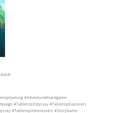
Laukat
letopGaming #AdventureBoardgame
mpaign #TabletopOdyssey #TabletopExplorers
yssey #TabletopAdventurers #StoryGame