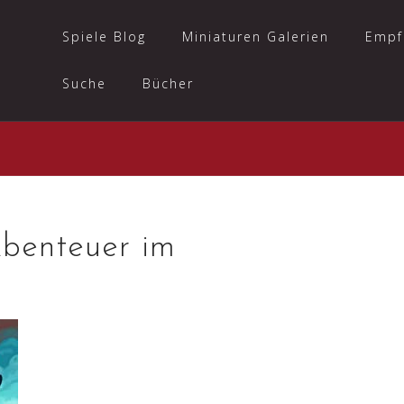
Spiele Blog
Miniaturen Galerien
Empf
Suche
Bücher
Abenteuer im