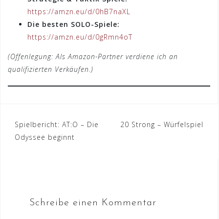
https://amzn.eu/d/0hB7naXL
Die besten SOLO-Spiele:
https://amzn.eu/d/0gRmn4oT
(Offenlegung: Als Amazon-Partner verdiene ich an
qualifizierten Verkäufen.)
Beitrags-
Spielbericht: AT:O – Die
20 Strong – Würfelspiel
Odyssee beginnt
Navigation
Schreibe einen Kommentar