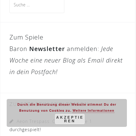
Suche
nach:
Zum Spiele
Baron
Newsletter
anmelden:
Jede
Woche eine neuer Blog als Email direkt
in dein Postfach!
Durch die Benutzung dieser Website stimmst Du der
ZULETZT BEIM SPIELEBARON:
Benutzung von Cookies zu.
Weitere Informationen
AKZEPTIE
REN
Aeon Trespass: Odyssey – Cycle 1
durchgespielt!