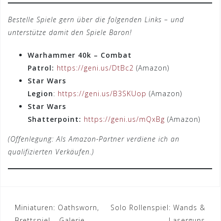
Bestelle Spiele gern über die folgenden Links – und
unterstütze damit den Spiele Baron!
Warhammer 40k – Combat
Patrol:
https://geni.us/DtBc2
(Amazon)
Star Wars
Legion
:
https://geni.us/B3SKUop
(Amazon)
Star Wars
Shatterpoint:
https://geni.us/mQxBg
(Amazon)
(Offenlegung: Als Amazon-Partner verdiene ich an
qualifizierten Verkäufen.)
Beitrags-
Miniaturen: Oathsworn,
Solo Rollenspiel: Wands &
Brettspiel – Galerie
Laserguns