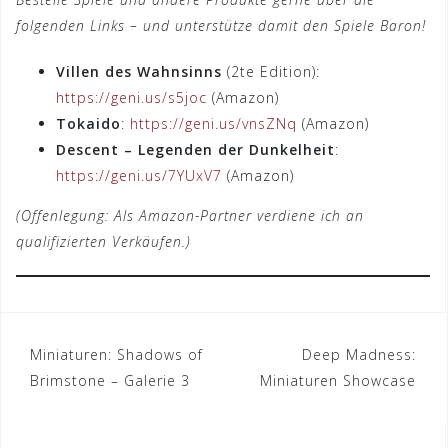
folgenden Links – und unterstütze damit den Spiele Baron!
Villen des Wahnsinns
(2te Edition):
https://geni.us/s5joc
(Amazon)
Tokaido
:
https://geni.us/vnsZNq
(Amazon)
Descent – Legenden der Dunkelheit
:
https://geni.us/7YUxV7
(Amazon)
(Offenlegung: Als Amazon-Partner verdiene ich an
qualifizierten Verkäufen.)
Beitrags-
Miniaturen: Shadows of
Deep Madness:
Brimstone – Galerie 3
Miniaturen Showcase
Navigation