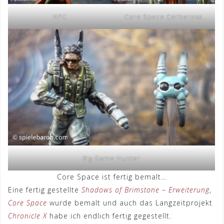
NPC
Core Space Cerberosa
Big Game Hunter
Core Space ist fertig bemalt…
Eine fertig gestellte
Shadows of Brimstone – Erweiterung
,
Core Space
wurde bemalt und auch das Langzeitprojekt
Chronicle X
habe ich endlich fertig gegestellt.