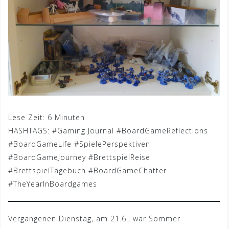
Lese Zeit:
6
Minuten
HASHTAGS: #Gaming Journal #BoardGameReflections
#BoardGameLife #SpielePerspektiven
#BoardGameJourney #BrettspielReise
#BrettspielTagebuch #BoardGameChatter
#TheYearInBoardgames
Vergangenen Dienstag, am 21.6., war Sommer