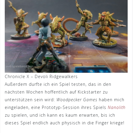
Chronicle X – Devoli Ridgewalkers
Außerdem durfte ich ein Spiel testen, das in den
nächsten Wochen hoffentlich auf Kickstarter zu
unterstützen sein wird:
Woodpecker Games
haben mich
eingeladen, eine Prototyp-Session ihres Spiels
Nanolith
zu spielen, und ich kann es kaum erwarten, bis ich
dieses Spiel endlich auch physisch in die Finger kriege!